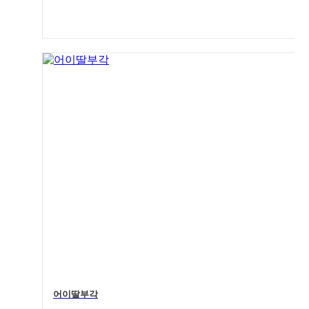
4
어이딸부각