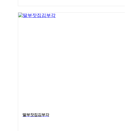
4
딸부잣집김부각