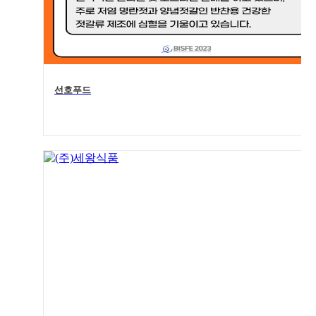
선호푸드
5