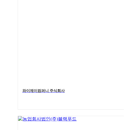
와이제이컴퍼니 주식회사
4