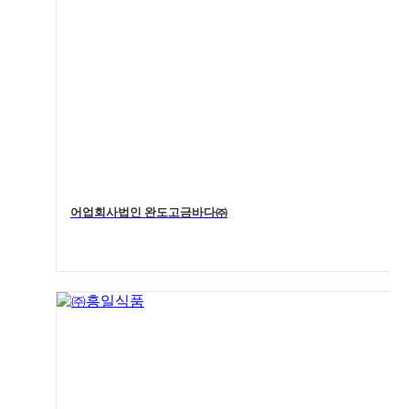
어업회사법인 완도고금바다㈜
4