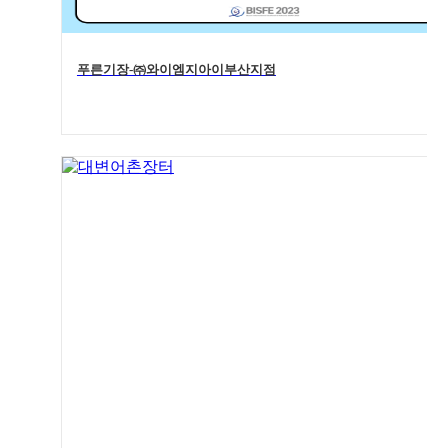
푸른기장-㈜와이엠지아이부산지점
5