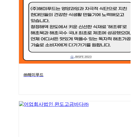
㈜해미푸드
4