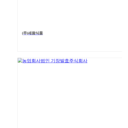
(주)세왕식품
5