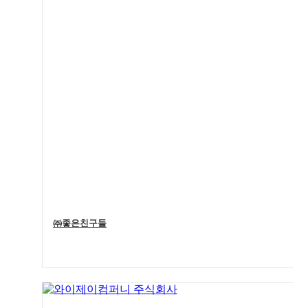
㈜좋은친구들
4