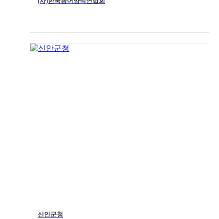
(사)한국광어양식연합회
4
신안군청