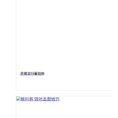
온평모다들엉㈜
4