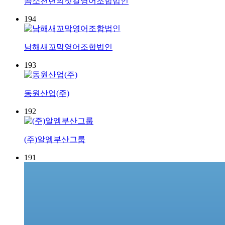
곰소천년의젓갈영어조합법인
194
남해새꼬막영어조합법인
193
동원산업(주)
192
(주)알엠부산그룹
191