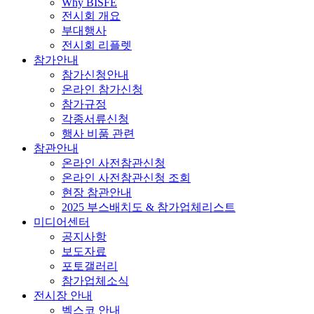
Why BISFE
전시회 개요
부대행사
전시회 리플렛
참가안내
참가신청안내
온라인 참가신청
참가규정
각종서류신청
행사 비품 관련
참관안내
온라인 사전참관신청
온라인 사전참관신청 조회
현장 참관안내
2025 부스배치도 & 참가업체리스트
미디어센터
공지사항
보도자료
포토갤러리
참가업체소식
전시장 안내
벡스코 안내