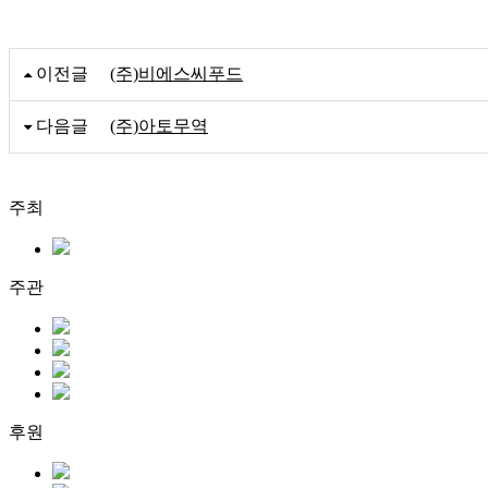
이전글
(주)비에스씨푸드
다음글
(주)아토무역
주최
주관
후원