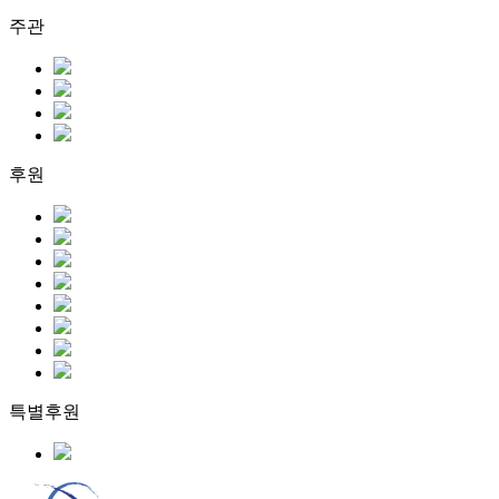
주관
후원
특별후원