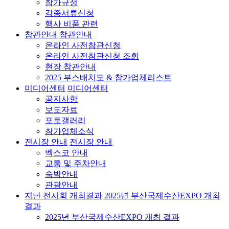
참가규정
각종서류신청
행사 비품 관련
참관안내
참관안내
온라인 사전참관신청
온라인 사전참관신청 조회
현장 참관안내
2025 부스배치도 & 참가업체리스트
미디어센터
미디어센터
공지사항
보도자료
포토갤러리
참가업체소식
전시장 안내
전시장 안내
벡스코 안내
교통 및 주차안내
숙박안내
관광안내
지난 전시회 개최결과
2025년 부산국제수산EXPO 개최
결과
2025년 부산국제수산EXPO 개최 결과