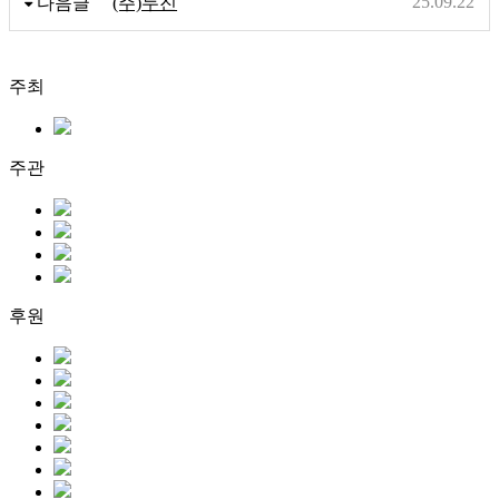
25.09.22
다음글
(주)두진
주최
주관
후원