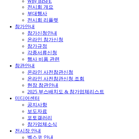
Why BISFE
전시회 개요
부대행사
전시회 리플렛
참가안내
참가신청안내
온라인 참가신청
참가규정
각종서류신청
행사 비품 관련
참관안내
온라인 사전참관신청
온라인 사전참관신청 조회
현장 참관안내
2025 부스배치도 & 참가업체리스트
미디어센터
공지사항
보도자료
포토갤러리
참가업체소식
전시장 안내
벡스코 안내