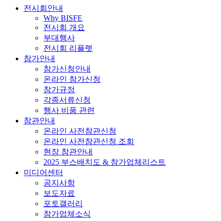
전시회안내
Why BISFE
전시회 개요
부대행사
전시회 리플렛
참가안내
참가신청안내
온라인 참가신청
참가규정
각종서류신청
행사 비품 관련
참관안내
온라인 사전참관신청
온라인 사전참관신청 조회
현장 참관안내
2025 부스배치도 & 참가업체리스트
미디어센터
공지사항
보도자료
포토갤러리
참가업체소식