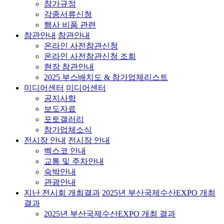
참가규정
각종서류신청
행사 비품 관련
참관안내
참관안내
온라인 사전참관신청
온라인 사전참관신청 조회
현장 참관안내
2025 부스배치도 & 참가업체리스트
미디어센터
미디어센터
공지사항
보도자료
포토갤러리
참가업체소식
전시장 안내
전시장 안내
벡스코 안내
교통 및 주차안내
숙박안내
관광안내
지난 전시회 개최결과
2025년 부산국제수산EXPO 개최
결과
2025년 부산국제수산EXPO 개최 결과