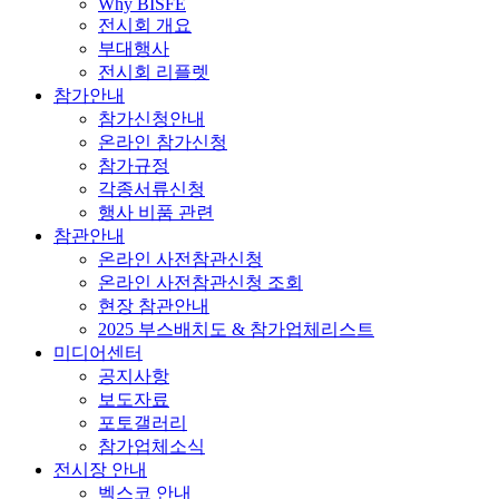
Why BISFE
전시회 개요
부대행사
전시회 리플렛
참가안내
참가신청안내
온라인 참가신청
참가규정
각종서류신청
행사 비품 관련
참관안내
온라인 사전참관신청
온라인 사전참관신청 조회
현장 참관안내
2025 부스배치도 & 참가업체리스트
미디어센터
공지사항
보도자료
포토갤러리
참가업체소식
전시장 안내
벡스코 안내