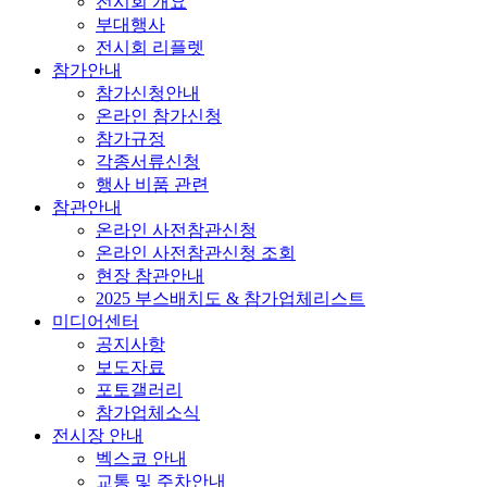
전시회 개요
부대행사
전시회 리플렛
참가안내
참가신청안내
온라인 참가신청
참가규정
각종서류신청
행사 비품 관련
참관안내
온라인 사전참관신청
온라인 사전참관신청 조회
현장 참관안내
2025 부스배치도 & 참가업체리스트
미디어센터
공지사항
보도자료
포토갤러리
참가업체소식
전시장 안내
벡스코 안내
교통 및 주차안내