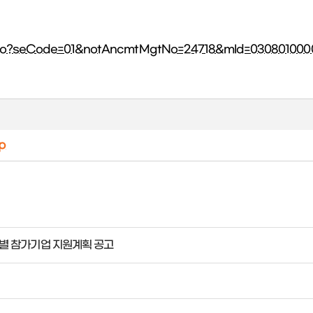
w.do?seCode=01&notAncmtMgtNo=24718&mId=030801000
p
 개별 참가기업 지원계획 공고