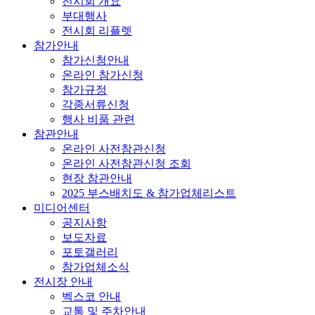
전시회 개요
부대행사
전시회 리플렛
참가안내
참가신청안내
온라인 참가신청
참가규정
각종서류신청
행사 비품 관련
참관안내
온라인 사전참관신청
온라인 사전참관신청 조회
현장 참관안내
2025 부스배치도 & 참가업체리스트
미디어센터
공지사항
보도자료
포토갤러리
참가업체소식
전시장 안내
벡스코 안내
교통 및 주차안내