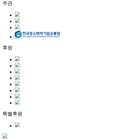
주관
후원
특별후원