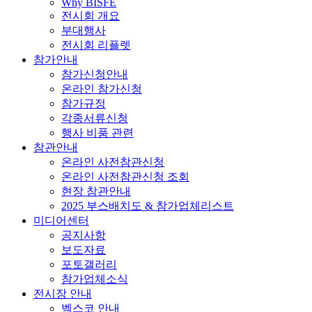
Why BISFE
전시회 개요
부대행사
전시회 리플렛
참가안내
참가신청안내
온라인 참가신청
참가규정
각종서류신청
행사 비품 관련
참관안내
온라인 사전참관신청
온라인 사전참관신청 조회
현장 참관안내
2025 부스배치도 & 참가업체리스트
미디어센터
공지사항
보도자료
포토갤러리
참가업체소식
전시장 안내
벡스코 안내