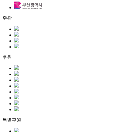
주관
후원
특별후원