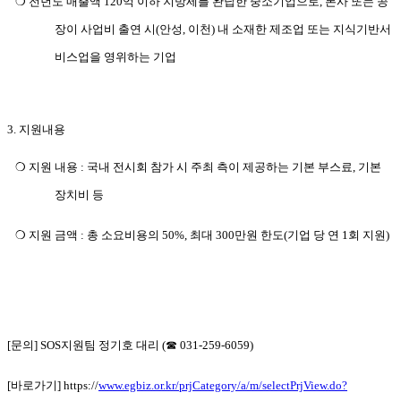
❍ 전년도 매출액 120억 이하 지방세를 완납한 중소기업으로, 본사
또는 공
장이
사업비 출연 시(안성, 이천) 내 소재한 제조업 또는 지식기반서
비스업을 영위하는 기업
3. 지원내용
❍ 지원 내용 :
국내 전시회
참가 시 주최 측이 제공하는 기본 부스료, 기본
장치비 등
❍ 지원 금액 :
총 소요비용의 50%, 최대 300만원 한도(기업 당 연 1회 지원)
[문의] SOS지원팀 정기호 대리 (☎
031-259-6059
)
[바로가기] https://
www.egbiz.or.kr/prjCategory/a/m/selectPrjView.do?