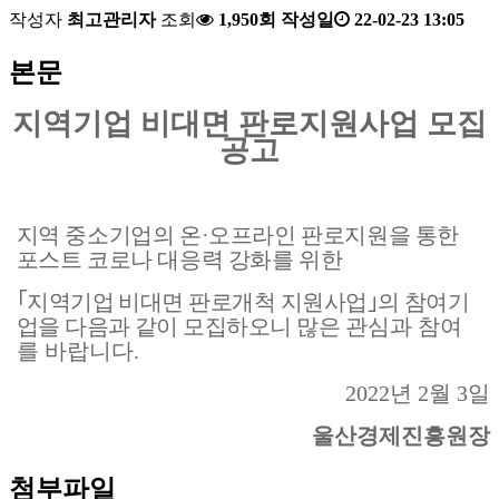
작성자
최고관리자
조회
1,950회
작성일
22-02-23 13:05
본문
지역기업 비대면 판로지원사업 모집
공고
지역 중소기업의 온
·
오프라인 판로지원을 통한
포스트 코로나 대응력 강화를 위한
｢
지역기업 비대면 판로개척 지원사업
｣
의 참여기
업을 다음과 같이 모집하오니 많은
관심과 참여
를 바랍니다
.
2022
년
2
월
3
일
울산경제진흥원장
첨부파일