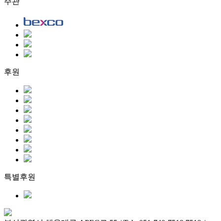
주관
후원
특별후원