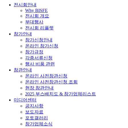
전시회안내
Why BISFE
전시회 개요
부대행사
전시회 리플렛
참가안내
참가신청안내
온라인 참가신청
참가규정
각종서류신청
행사 비품 관련
참관안내
온라인 사전참관신청
온라인 사전참관신청 조회
현장 참관안내
2025 부스배치도 & 참가업체리스트
미디어센터
공지사항
보도자료
포토갤러리
참가업체소식