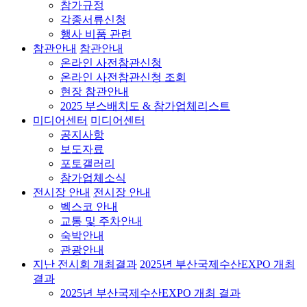
참가규정
각종서류신청
행사 비품 관련
참관안내
참관안내
온라인 사전참관신청
온라인 사전참관신청 조회
현장 참관안내
2025 부스배치도 & 참가업체리스트
미디어센터
미디어센터
공지사항
보도자료
포토갤러리
참가업체소식
전시장 안내
전시장 안내
벡스코 안내
교통 및 주차안내
숙박안내
관광안내
지난 전시회 개최결과
2025년 부산국제수산EXPO 개최
결과
2025년 부산국제수산EXPO 개최 결과