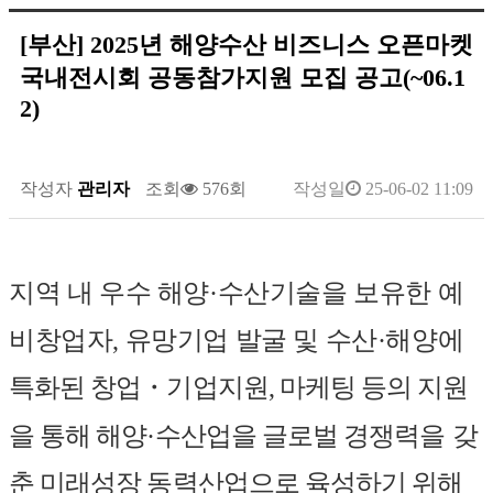
[부산] 2025년 해양수산 비즈니스 오픈마켓
국내전시회 공동참가지원 모집 공고(~06.1
2)
작성자
관리자
조회
576회
작성일
25-06-02 11:09
지역 내 우수 해양
·
수산기술을 보유한 예
비창업자
,
유망기업 발굴 및 수산
·
해양에
특화된 창업
・
기업지원
,
마케팅 등의 지원
을 통해 해양
·
수산업을 글로벌 경쟁력을
갖
춘 미래성장 동력산업으로 육성하기 위해