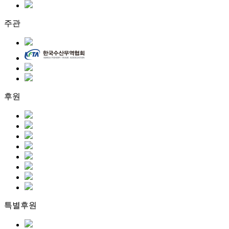
주관
후원
특별후원