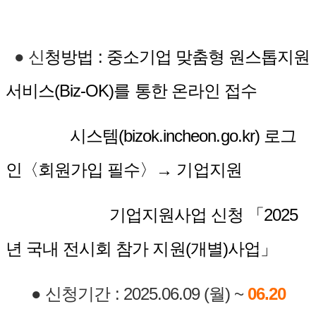
 신
청방
법 :
중소기업 맞춤형 원스톱지원
서비스(Biz-OK)를 통한 온라인 접수
시스템(bizok.incheon.go.kr) 로그
인〈회원가입 필수〉→ 기업지원
인 기업지원사업 신청 「2025
년 국내 전시회 참가 지원(개별)사업」
● 신청기간 :
2025.06.09 (월) ~
06.20