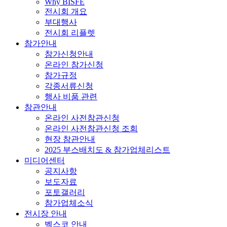
Why BISFE
전시회 개요
부대행사
전시회 리플렛
참가안내
참가신청안내
온라인 참가신청
참가규정
각종서류신청
행사 비품 관련
참관안내
온라인 사전참관신청
온라인 사전참관신청 조회
현장 참관안내
2025 부스배치도 & 참가업체리스트
미디어센터
공지사항
보도자료
포토갤러리
참가업체소식
전시장 안내
벡스코 안내