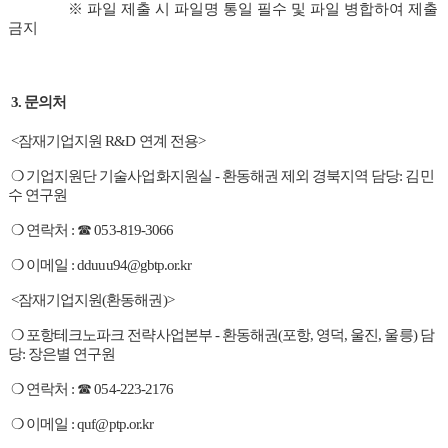
※ 파일 제출 시 파일명 통일 필수 및 파일 병합하여 제출
금지
3
. 문의처
<잠재기업지원 R&D 연계 전용>
❍ 기업지원단 기술사업화지원실 - 환동해권 제외 경북지역 담당: 김민
수 연구원
❍ 연락처 : ☎
053-819-3066
❍ 이메일 : dduuu94@gbtp.or.kr
<잠재기업지원(환동해권)>
❍ 포항테크노파크 전략사업본부 - 환동해권(포항, 영덕, 울진, 울릉) 담
당: 장은별 연구원
❍ 연락처 : ☎
054-223-2176
❍ 이메일 : quf@ptp.or.kr