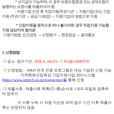
* 선지급이 가능하며, 이 경우 보증보험증권 또는 공제조합이
발행하는 보증서를 제출하여야 함.
- 지원기업 선정 후 직접지원(주관기관 → 지원기업) 또는 간접
지원 (주관기관 → 공급기관(업) → 지원기업)의 방법으로 지원
* 간접지원을 원칙으로 하나 불가피한 경우 직접지원 가능함.
지원 담당자와 협의必
❍ 평가방법 :요건검토 → 선정평가 → 현장점검 → 결과통보
2. 신청방법
❍ 공고· 접수
기간
:
2026. 6. 24.(수) ~ 7. 10.(금) 18:00까지
❍ 신청
방법
: - R&D 연계 전용 프로그램은 대상 기업만 신청 가능
- 지역특화산업육성 기업지원사업 관리시스템
(
https://www.smtech.go.kr/region/rms)을
통해 신청
❍ 제출서류
: 제출서류 목록(①~⑭)순서로 1개의 파일로 압축하
여 업로드
※ 서류 누락 시 자동 미선정 되며 접수 기간 이후 제출서
류는 반영되지 않음