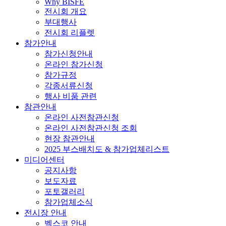
Why BISFE
전시회 개요
부대행사
전시회 리플렛
참가안내
참가신청안내
온라인 참가신청
참가규정
각종서류신청
행사 비품 관련
참관안내
온라인 사전참관신청
온라인 사전참관신청 조회
현장 참관안내
2025 부스배치도 & 참가업체리스트
미디어센터
공지사항
보도자료
포토갤러리
참가업체소식
전시장 안내
벡스코 안내