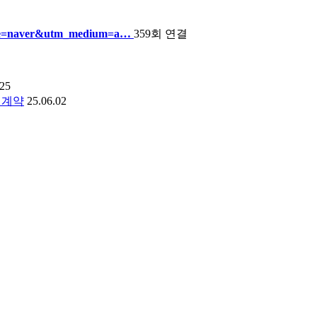
urce=naver&utm_medium=a…
359회 연결
.25
 계약
25.06.02