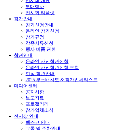
전시회 개요
부대행사
전시회 리플렛
참가안내
참가신청안내
온라인 참가신청
참가규정
각종서류신청
행사 비품 관련
참관안내
온라인 사전참관신청
온라인 사전참관신청 조회
현장 참관안내
2025 부스배치도 & 참가업체리스트
미디어센터
공지사항
보도자료
포토갤러리
참가업체소식
전시장 안내
벡스코 안내
교통 및 주차안내