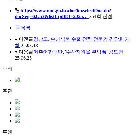
https://www.mof.go.kr/doc/ko/selectDoc.do?
docSeq=62253&listUpdtDt=2025…
353회 연결
목록
이전글
경남도, 수산식품 수출 전략 전문가 간담회 개
최
25.08.13
다음글
어촌어항공단, '수산자원을 부탁海' 공모전
25.06.25
주최
주관
후원