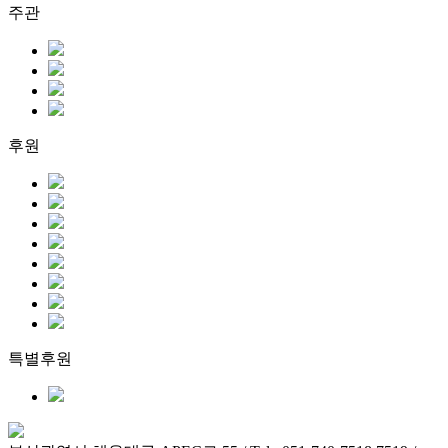
주관
후원
특별후원