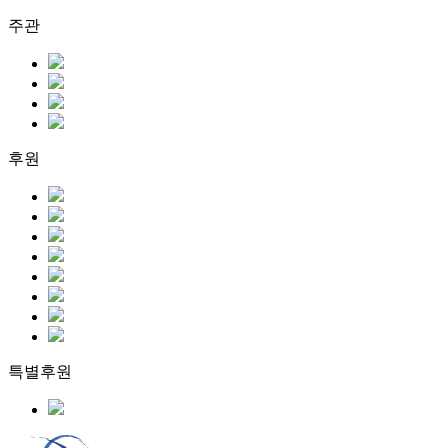
주관
후원
특별후원