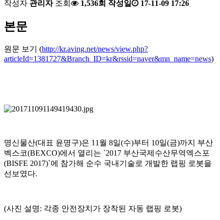
작성자
관리자
조회
1,536회
작성일
17-11-09 17:26
본문
원문 보기 (
http://kr.aving.net/news/view.php?
articleId=1381727&Branch_ID=kr&rssid=naver&mn_name=news
)
명신물산(대표 윤명구)은 11월 8일(수)부터 10일(금)까지 부산
벡스코(BEXCO)에서 열리는 `2017 부산국제수산무역엑스포
(BISFE 2017)`에 참가해 순수 국내기술로 개발한 랩핑 로봇을
선보였다.
(사진 설명: 각종 안전장치가 장착된 자동 랩핑 로봇)