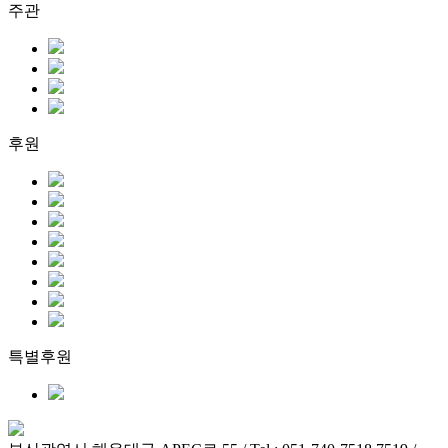
주관
후원
특별후원