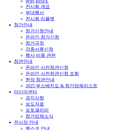
Why BISFE
전시회 개요
부대행사
전시회 리플렛
참가안내
참가신청안내
온라인 참가신청
참가규정
각종서류신청
행사 비품 관련
참관안내
온라인 사전참관신청
온라인 사전참관신청 조회
현장 참관안내
2025 부스배치도 & 참가업체리스트
미디어센터
공지사항
보도자료
포토갤러리
참가업체소식
전시장 안내
벡스코 안내