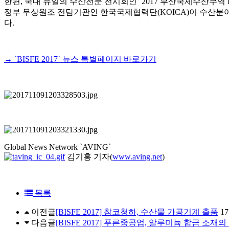
한편, 국내 유일의 수산전문 전시회인 `2017 부산국제수산무역
정부 무상원조 전담기관인 한국국제협력단(KOICA)이 수산분
다.
→ `BISFE 2017` 뉴스 특별페이지 바로가기
Global News Network `AVING`
김기홍 기자
(
www.aving.net
)
목록
이전글
[BISFE 2017] 참코청하, 수산물 가공기계 출품
17
다음글
[BISFE 2017] 푸른중공업, 알루미늄 합금 소재