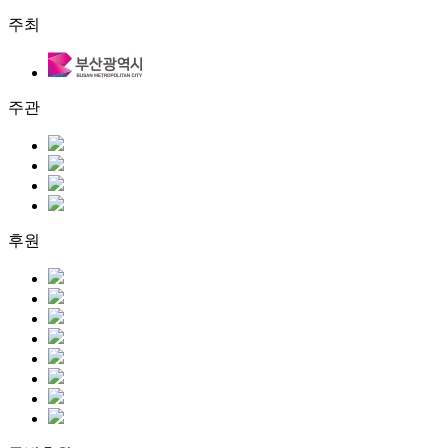
주최
주관
후원