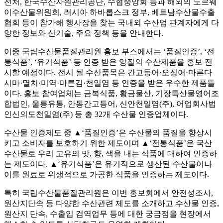
전처, 한국수산자원관리공단, 수협중앙회 등과 해외의 노르웨
이수산물위원회, 러시아 하바롭스크 정부, 베트남수산물수출
협회 등이 참가해 행사장을 찾는 국내외 수산업 관계자에게 다
양한 정보와 신기술, 주요 정책 등을 안내한다.
이중 국립수산물품질관리원 홍보 부스에서는 ‘품질인증’, ‘전
통식품’, ‘유기식품’ 등 인증 받은 양질의 수산제품을 홍보 전
시할 예정이다. 전시 될 수산품목은 간고등어·오징어·마른다
시마·멸치·미역·마른김·천일염 등 인증을 받은 우수한 제품들
이다. 홍보 참여업체는 금복식품, 황금물산, 기장특산물영어조
합법인, 울릉유통, 안동간고등어, 신안천일염(주), 어업회사법
인신의도천일염(주) 등 총 32개 수산물 인증업체이다.
수산물 인증제도 중 ▲‘품질인증’은 수산물의 품질을 향상시
키고 소비자를 보호하기 위한 제도이며 ▲‘전통식품’은 국산
수산물로 우리 고유의 맛, 향, 색을 내는 식품에 대하여 인증하
는 제도이다. ▲‘유기식품’은 유기적으로 생산된 수산물이나
이를 원료로 위생적으로 가공한 식품을 인증하는 제도이다.
특히 국립수산물품질관리원은 이번 홍보회에서 안전성조사,
원산지단속 등 다양한 수산관련 제도를 소개하고 수산물 인증,
원산지 단속, 수출입 검역업무 등에 대한 궁금점을 현장에서