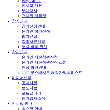
Why BISFE
전시회 개요
부대행사
전시회 리플렛
참가안내
참가신청안내
온라인 참가신청
참가규정
각종서류신청
행사 비품 관련
참관안내
온라인 사전참관신청
온라인 사전참관신청 조회
현장 참관안내
2025 부스배치도 & 참가업체리스트
미디어센터
공지사항
보도자료
포토갤러리
참가업체소식
전시장 안내
벡스코 안내