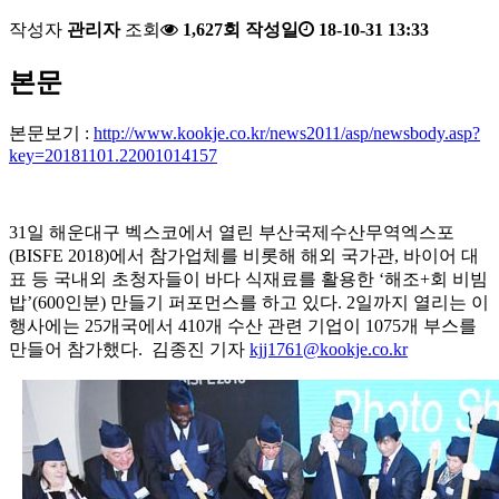
작성자
관리자
조회
1,627회
작성일
18-10-31 13:33
본문
본문보기 :
http://www.kookje.co.kr/news2011/asp/newsbody.asp?
key=20181101.22001014157
31일 해운대구 벡스코에서 열린 부산국제수산무역엑스포
(BISFE 2018)에서 참가업체를 비롯해 해외 국가관, 바이어 대
표 등 국내외 초청자들이 바다 식재료를 활용한 ‘해조+회 비빔
밥’(600인분) 만들기 퍼포먼스를 하고 있다. 2일까지 열리는 이
행사에는 25개국에서 410개 수산 관련 기업이 1075개 부스를
만들어 참가했다. 김종진 기자
kjj1761@kookje.co.kr